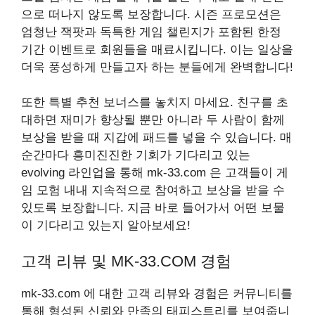
으로 떠나지 않도록 보장합니다. 시즌 프로모션은
엄청난 잭팟과 독특한 게임 챌린지가 포함된 한정
기간 이벤트로 회원들을 매료시킵니다. 이는 일상을
더욱 풍성하게 만들고자 하는 분들에게 완벽합니다!
또한 특별 추천 보너스를 놓치지 마세요. 친구를 초
대하면 재미가 향상될 뿐만 아니라 두 사람이 함께
보상을 받을 때 지갑에 패드를 넣을 수 있습니다. 매
순간마다 흥미진진한 기회가 기다리고 있는
evolving 라인업을 통해 mk-33.com 은 고객들이 게
임 모험 내내 지속적으로 참여하고 보상을 받을 수
있도록 보장합니다. 지금 바로 들어가서 어떤 보물
이 기다리고 있는지 알아보세요!
고객 리뷰 및 MK-33.COM 경험
mk-33.com 에 대한 고객 리뷰와 경험은 커뮤니티를
통해 형성된 신뢰와 만족의 태피스트리를 보여줍니