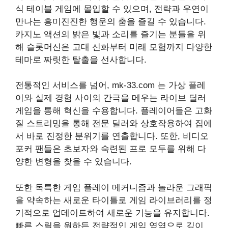
식 테이블 게임에 몰입할 수 있으며, 전략과 우연이
만나는 흥미진진한 행운의 춤을 즐길 수 있습니다.
카지노 액션의 밝은 빛과 소리를 즐기는 분들을 위
해 슬롯머신은 고대 신화부터 미래 모험까지 다양한
테마로 짜릿한 탈출을 선사합니다.
전통적인 서비스를 넘어, mk-33.com 는 가상 플레
이와 실제 경험 사이의 간극을 메우는 라이브 딜러
게임을 통해 혁신을 수용합니다. 플레이어들은 고화
질 스트리밍을 통해 전문 딜러와 상호작용하여 집에
서 바로 진정한 분위기를 연출합니다. 또한, 비디오
포커 팬들은 초보자와 숙련된 프로 모두를 위해 다
양한 변형을 찾을 수 있습니다.
또한 독특한 게임 플레이 메커니즘과 놀라운 그래픽
을 약속하는 새로운 타이틀로 게임 라이브러리를 정
기적으로 업데이트하여 새로운 기능을 유지합니다.
빠른 스릴을 원하든 전략적인 게임 영역으로 깊이