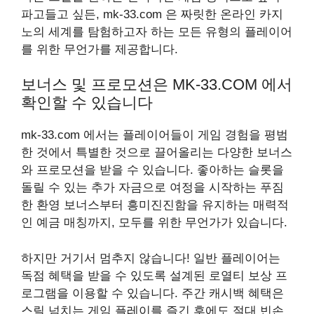
파고들고 싶든, mk-33.com 은 짜릿한 온라인 카지
노의 세계를 탐험하고자 하는 모든 유형의 플레이어
를 위한 무언가를 제공합니다.
보너스 및 프로모션은 MK-33.COM 에서
확인할 수 있습니다
mk-33.com 에서는 플레이어들이 게임 경험을 평범
한 것에서 특별한 것으로 끌어올리는 다양한 보너스
와 프로모션을 받을 수 있습니다. 좋아하는 슬롯을
돌릴 수 있는 추가 자금으로 여정을 시작하는 푸짐
한 환영 보너스부터 흥미진진함을 유지하는 매력적
인 예금 매칭까지, 모두를 위한 무언가가 있습니다.
하지만 거기서 멈추지 않습니다! 일반 플레이어는
독점 혜택을 받을 수 있도록 설계된 로열티 보상 프
로그램을 이용할 수 있습니다. 주간 캐시백 혜택은
스릴 넘치는 게임 플레이를 즐긴 후에도 절대 빈손