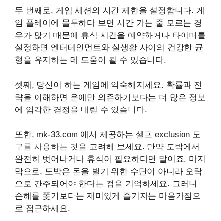
두 번째로, 게임 세션의 시간 제한을 설정합니다. 게
임 플레이에 몰두하다 보면 시간 가는 줄 모르는 경
우가 많기 때문에 휴식 시간을 예약하거나 타이머를
설정하면 엔터테인먼트와 실생활 사이의 건강한 균
형을 유지하는 데 도움이 될 수 있습니다.
셋째, 당신이 하는 게임에 익숙해지세요. 확률과 전
략을 이해하면 운에만 의존하기보다는 더 많은 정보
에 입각한 결정을 내릴 수 있습니다.
또한, mk-33.com 에서 제공하는 셀프 exclusion 도
구를 사용하는 것을 고려해 보세요. 만약 도박에서
완전히 벗어나거나 휴식이 필요하다면 말이죠. 마지
막으로, 도박은 돈을 벌기 위한 수단이 아니라 오락
으로 간주되어야 한다는 점을 기억하세요. 그러니
손해를 쫓기보다는 재미있게 즐기자는 마음가짐으
로 접근하세요.