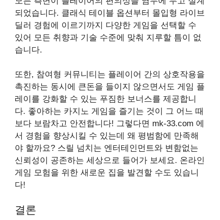
모든 측면이 플레이어의 편의성을 염두에 두고 설계
되었습니다. 클래식 테이블 옵션부터 몰입형 라이브
딜러 경험에 이르기까지 다양한 게임을 선택할 수
있어 모든 취향과 기술 수준에 맞춰 지루할 틈이 없
습니다.
또한, 참여형 커뮤니티는 플레이어 간의 상호작용을
촉진하는 동시에 큰돈을 들이지 않으면서도 게임 플
레이를 강화할 수 있는 푸짐한 보너스를 제공합니
다. 좋아하는 카지노 게임을 즐기는 것이 그 어느 때
보다 보람차고 안전합니다! 그렇다면 mk-33.com 에
서 경험을 향상시킬 수 있는데 왜 평범함에 만족해
야 할까요? 스릴 넘치는 엔터테인먼트와 변함없는
신뢰성이 공존하는 세상으로 들어가 보세요. 온라인
게임 모험을 위한 새로운 집을 발견할 수도 있습니
다!
결론