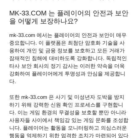
MK-33.COM 는 플레이어의 안전과 보안
을 어떻게 보장하나요?
mk-33.com 에서는 플레이어의 안전과 보안이 매우
중요합니다. 이 플랫폼은 최첨단 암호화 기술을 사
용하여 개인 및 금융 정보를 보호하고 모든 거래가
잠재적인 침해에 대비하도록 강화합니다. 독립적인
타사 보안 회사의 정기 감사는 이러한 약속을 더욱
강화하여 플레이어에게 투명성과 안심을 제공합니
다.
또한 mk-33.com 은 사기 및 미성년자 도박을 방지
하기 위해 강력한 신원 확인 프로세스를 구현합니
다. 이는 게임 환경의 무결성을 보호할 뿐만 아니라
사용자들 사이에서 책임감 있는 게임 문화를 조성합
니다. 플레이어는 활동을 모니터링하고 의심스러운
행동을 억제하기 위한 엄격한 조치가 마련되어 있다