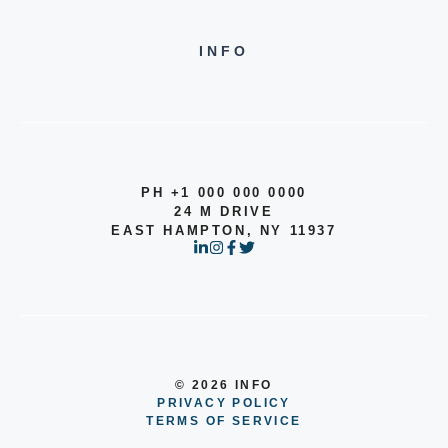
INFO
PH +1 000 000 0000
24 M DRIVE
EAST HAMPTON, NY 11937
© 2026 INFO
PRIVACY POLICY
TERMS OF SERVICE