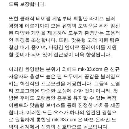
도록 보장합니다.
또한 클래식 테이블 게임부터 최첨단 라이브 딜러
경험에 이르기까지 모든 유형의 도박꾼을 위해 엄선
된 다양한 게임을 제공하여 모두가 환영받는 포용적
인 환경을 조성합니다. 또한, 맞춤형 고객 지원 팀은
항상 대기 중이며, 다양한 언어로 플레이어를 지원
할 준비가 되어 있어 접근성이 더욱 향상됩니다.
이러한 환영받는 분위기 외에도 mk-33.com 은 신규
사용자와 충성도 높은 팬 모두에게 공감을 불러일으
키는 혁신적인 프로모션을 제공합니다. 그들의 로열
티 프로그램은 단순한 보상에 관한 것이 아니라, 첫
방문 후에도 오랫동안 흥분을 유지할 수 있는 독점
이벤트와 맞춤형 보너스를 통해 진정한 가치를 제공
합니다. 이러한 모든 요소가 하나의 일관된 경험으
로 원활하게 통합된 mk-33.com 은 바쁜 온라인 도
박의 세계에서 신뢰의 신호탄으로 돋보입니다.